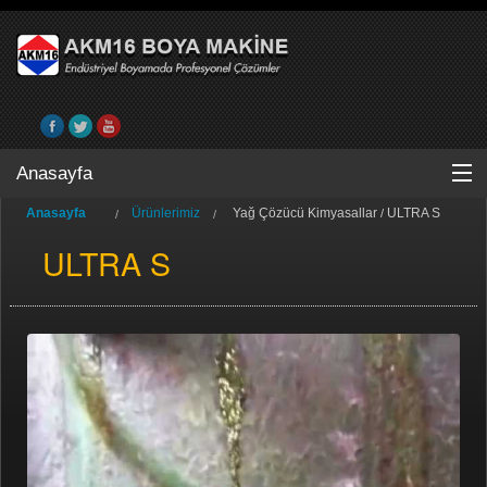
Anasayfa
Anasayfa
Ürünlerimiz
Yağ Çözücü Kimyasallar
ULTRA S
/
Anasayfa
ULTRA S
Hakkımızda
Ürünlerimiz
Kataloglar
Videolarımız
Endüstriyel Çözümler